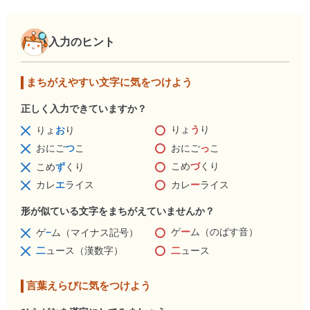
入力のヒント
まちがえやすい文字に気をつけよう
正しく入力できていますか？
りょ
う
り
りょ
お
り
おにご
っ
こ
おにご
つ
こ
こめ
づ
くり
こめ
ず
くり
カレ
ー
ライス
カレ
エ
ライス
形が似ている文字をまちがえていませんか？
ゲ
ー
ム（のばす音）
ゲ
−
ム（マイナス記号）
二
ュース
二
ュース（漢数字）
言葉えらびに気をつけよう