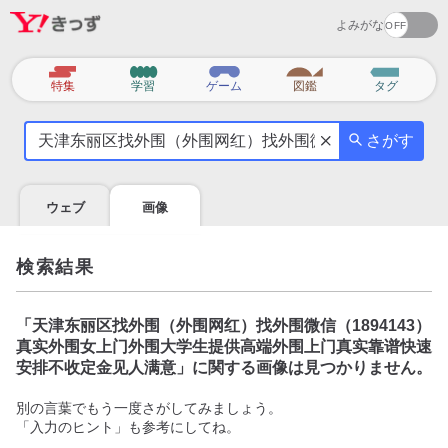
よみがな
カ
特集
学習
ゲーム
図鑑
タグ
テ
気
ゴ
さがす
に
リ
な
る
ウェブ
画像
こ
と
を
検索結果
調
べ
よ
「
天津东丽区找外围（外围网红）找外围微信（1894143）
う
真实外围女上门外围大学生提供高端外围上门真实靠谱快速
安排不收定金见人满意
」に関する画像は見つかりません。
別の言葉でもう一度さがしてみましょう。
「入力のヒント」も参考にしてね。