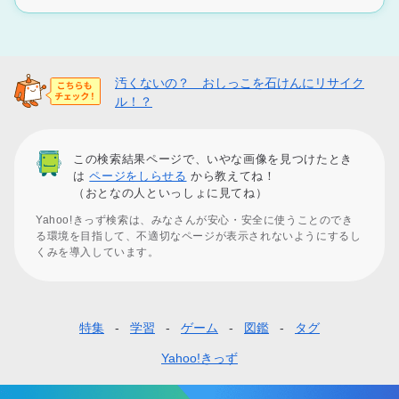
汚くないの？ おしっこを石けんにリサイク
ル！？
この検索結果ページで、いやな画像を見つけたとき
は
ページをしらせる
から教えてね！
（おとなの人といっしょに見てね）
Yahoo!きっず検索は、みなさんが安心・安全に使うことのでき
る環境を目指して、不適切なページが表示されないようにするし
くみを導入しています。
特集
学習
ゲーム
図鑑
タグ
フ
ッ
Yahoo!きっず
タ