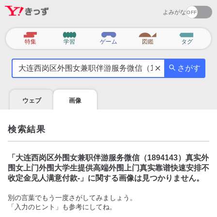
よみがな
カ
特集
学習
ゲーム
図鑑
タグ
テ
気
ゴ
さがす
に
リ
な
る
ウェブ
画像
こ
と
を
検索結果
調
べ
よ
「
大连西岗区外围女兼职伴游服务微信（1894143）真实外
う
围女上门外围大学生提供高端外围上门真实靠谱快速安排不
收定金见人满意付款-
」に関する画像は見つかりません。
別の言葉でもう一度さがしてみましょう。
「入力のヒント」も参考にしてね。