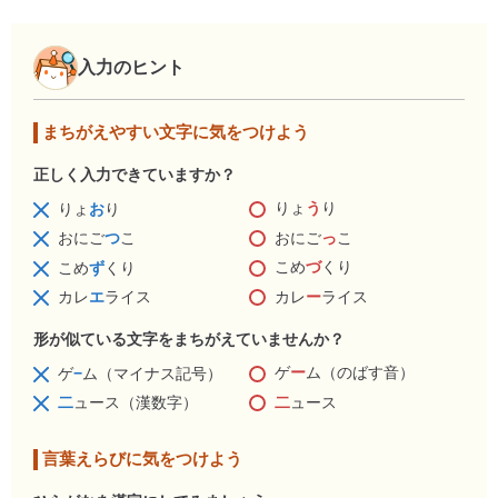
入力のヒント
まちがえやすい文字に気をつけよう
正しく入力できていますか？
りょ
う
り
りょ
お
り
おにご
っ
こ
おにご
つ
こ
こめ
づ
くり
こめ
ず
くり
カレ
ー
ライス
カレ
エ
ライス
形が似ている文字をまちがえていませんか？
ゲ
ー
ム（のばす音）
ゲ
−
ム（マイナス記号）
二
ュース
二
ュース（漢数字）
言葉えらびに気をつけよう