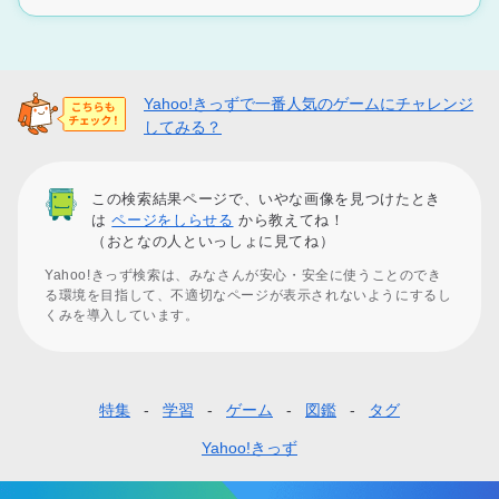
Yahoo!きっずで一番人気のゲームにチャレンジ
してみる？
この検索結果ページで、いやな画像を見つけたとき
は
ページをしらせる
から教えてね！
（おとなの人といっしょに見てね）
Yahoo!きっず検索は、みなさんが安心・安全に使うことのでき
る環境を目指して、不適切なページが表示されないようにするし
くみを導入しています。
特集
学習
ゲーム
図鑑
タグ
フ
ッ
Yahoo!きっず
タ