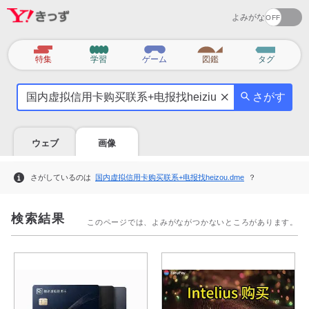
よみがな
カ
特集
学習
ゲーム
図鑑
タグ
テ
気
ゴ
さがす
に
リ
な
る
ウェブ
画像
こ
と
関
を
さがしているのは
国内虚拟信用卡购买联系+电报找heizou.dme
？
連
調
検
べ
検索結果
索
よ
このページでは、よみがながつかないところがあります。
ワ
う
ー
ド