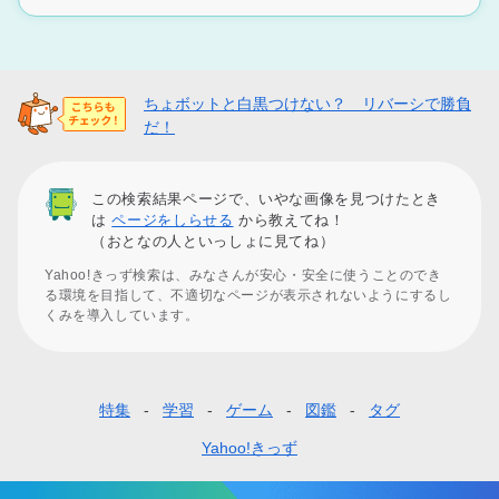
ちょボットと白黒つけない？ リバーシで勝負
だ！
この検索結果ページで、いやな画像を見つけたとき
は
ページをしらせる
から教えてね！
（おとなの人といっしょに見てね）
Yahoo!きっず検索は、みなさんが安心・安全に使うことのでき
る環境を目指して、不適切なページが表示されないようにするし
くみを導入しています。
特集
学習
ゲーム
図鑑
タグ
フ
ッ
Yahoo!きっず
タ