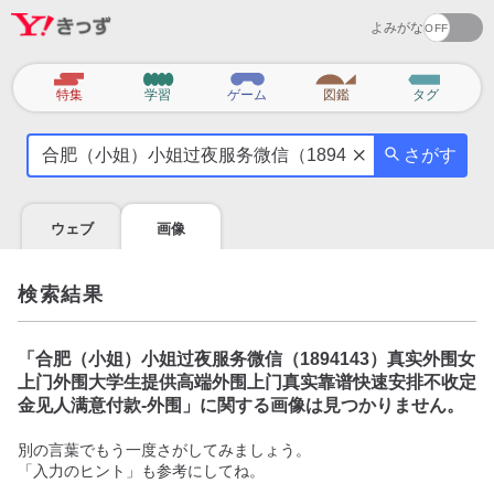
よみがな
カ
特集
学習
ゲーム
図鑑
タグ
テ
気
ゴ
さがす
に
リ
な
る
ウェブ
画像
こ
と
を
検索結果
調
べ
よ
「
合肥（小姐）小姐过夜服务微信（1894143）真实外围女
う
上门外围大学生提供高端外围上门真实靠谱快速安排不收定
金见人满意付款-外围
」に関する画像は見つかりません。
別の言葉でもう一度さがしてみましょう。
「入力のヒント」も参考にしてね。