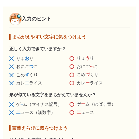
入力のヒント
まちがえやすい文字に気をつけよう
正しく入力できていますか？
りょ
う
り
りょ
お
り
おにご
っ
こ
おにご
つ
こ
こめ
づ
くり
こめ
ず
くり
カレ
ー
ライス
カレ
エ
ライス
形が似ている文字をまちがえていませんか？
ゲ
ー
ム（のばす音）
ゲ
−
ム（マイナス記号）
二
ュース
二
ュース（漢数字）
言葉えらびに気をつけよう