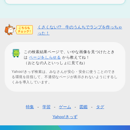
くさくない!? 牛のうんちでランプを作っちゃ
った！
この検索結果ページで、いやな画像を見つけたとき
は
ページをしらせる
から教えてね！
（おとなの人といっしょに見てね）
Yahoo!きっず検索は、みなさんが安心・安全に使うことのでき
る環境を目指して、不適切なページが表示されないようにするし
くみを導入しています。
特集
学習
ゲーム
図鑑
タグ
フ
ッ
Yahoo!きっず
タ