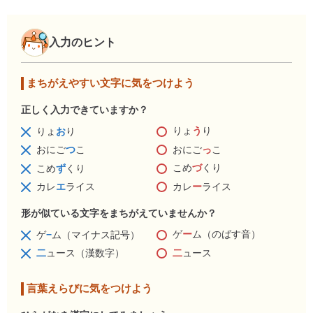
入力のヒント
まちがえやすい文字に気をつけよう
正しく入力できていますか？
りょ
う
り
りょ
お
り
おにご
っ
こ
おにご
つ
こ
こめ
づ
くり
こめ
ず
くり
カレ
ー
ライス
カレ
エ
ライス
形が似ている文字をまちがえていませんか？
ゲ
ー
ム（のばす音）
ゲ
−
ム（マイナス記号）
二
ュース
二
ュース（漢数字）
言葉えらびに気をつけよう