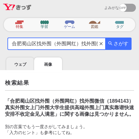
よみがな
カ
特集
学習
ゲーム
図鑑
タグ
テ
気
ゴ
さがす
に
リ
な
る
ウェブ
画像
こ
と
を
検索結果
調
べ
よ
「
合肥蜀山区找外围（外围网红）找外围微信（1894143）
う
真实外围女上门外围大学生提供高端外围上门真实靠谱快速
安排不收定金见人满意
」に関する画像は見つかりません。
別の言葉でもう一度さがしてみましょう。
「入力のヒント」も参考にしてね。