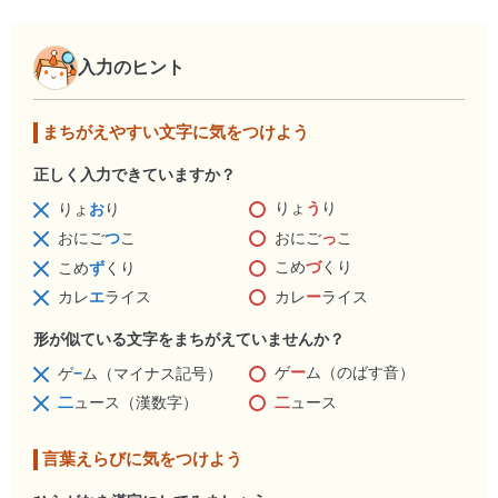
入力のヒント
まちがえやすい文字に気をつけよう
正しく入力できていますか？
りょ
う
り
りょ
お
り
おにご
っ
こ
おにご
つ
こ
こめ
づ
くり
こめ
ず
くり
カレ
ー
ライス
カレ
エ
ライス
形が似ている文字をまちがえていませんか？
ゲ
ー
ム（のばす音）
ゲ
−
ム（マイナス記号）
二
ュース
二
ュース（漢数字）
言葉えらびに気をつけよう