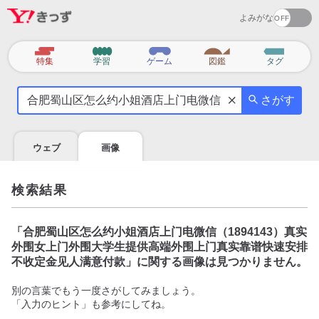
よみがな
カ
特集
学習
ゲーム
図鑑
タグ
テ
気
ゴ
さがす
に
リ
な
る
ウェブ
画像
こ
と
を
検索結果
調
べ
よ
「
合肥蜀山区怎么约小姐酒店上门电微信（1894143）真实
う
外围女上门外围大学生提供高端外围上门真实靠谱快速安排
不收定金见人满意付款
」に関する画像は見つかりません。
別の言葉でもう一度さがしてみましょう。
「入力のヒント」も参考にしてね。