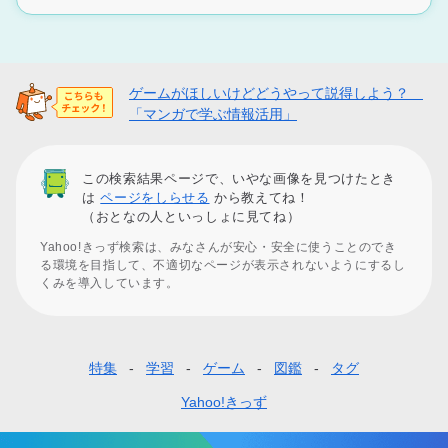
ゲームがほしいけどどうやって説得しよう？
「マンガで学ぶ情報活用」
この検索結果ページで、いやな画像を見つけたとき
は
ページをしらせる
から教えてね！
（おとなの人といっしょに見てね）
Yahoo!きっず検索は、みなさんが安心・安全に使うことのでき
る環境を目指して、不適切なページが表示されないようにするし
くみを導入しています。
特集
学習
ゲーム
図鑑
タグ
フ
ッ
Yahoo!きっず
タ