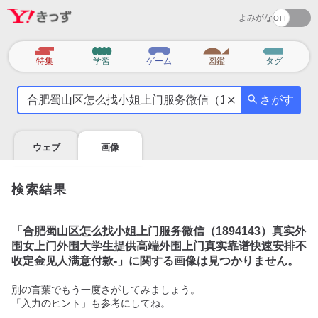
よみがな
カ
特集
学習
ゲーム
図鑑
タグ
テ
気
ゴ
さがす
に
リ
な
る
ウェブ
画像
こ
と
を
検索結果
調
べ
よ
「
合肥蜀山区怎么找小姐上门服务微信（1894143）真实外
う
围女上门外围大学生提供高端外围上门真实靠谱快速安排不
收定金见人满意付款-
」に関する画像は見つかりません。
別の言葉でもう一度さがしてみましょう。
「入力のヒント」も参考にしてね。