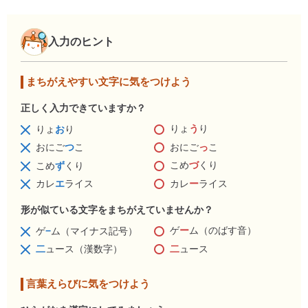
入力のヒント
まちがえやすい文字に気をつけよう
正しく入力できていますか？
りょ
う
り
りょ
お
り
おにご
っ
こ
おにご
つ
こ
こめ
づ
くり
こめ
ず
くり
カレ
ー
ライス
カレ
エ
ライス
形が似ている文字をまちがえていませんか？
ゲ
ー
ム（のばす音）
ゲ
−
ム（マイナス記号）
二
ュース
二
ュース（漢数字）
言葉えらびに気をつけよう