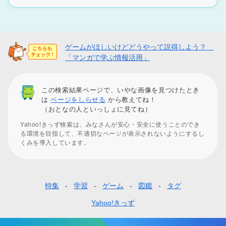
ゲームがほしいけどどうやって説得しよう？
「マンガで学ぶ情報活用」
この検索結果ページで、いやな画像を見つけたとき
は
ページをしらせる
から教えてね！
（おとなの人といっしょに見てね）
Yahoo!きっず検索は、みなさんが安心・安全に使うことのでき
る環境を目指して、不適切なページが表示されないようにするし
くみを導入しています。
特集
学習
ゲーム
図鑑
タグ
フ
ッ
Yahoo!きっず
タ