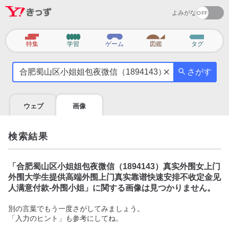
よみがな
カ
特集
学習
ゲーム
図鑑
タグ
テ
気
ゴ
さがす
に
リ
な
る
ウェブ
画像
こ
と
を
検索結果
調
べ
よ
「
合肥蜀山区小姐姐包夜微信（1894143）真实外围女上门
う
外围大学生提供高端外围上门真实靠谱快速安排不收定金见
人满意付款-外围小姐
」に関する画像は見つかりません。
別の言葉でもう一度さがしてみましょう。
「入力のヒント」も参考にしてね。