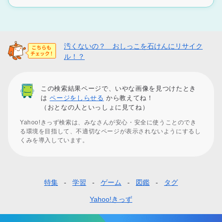
汚くないの？ おしっこを石けんにリサイク
ル！？
この検索結果ページで、いやな画像を見つけたとき
は
ページをしらせる
から教えてね！
（おとなの人といっしょに見てね）
Yahoo!きっず検索は、みなさんが安心・安全に使うことのでき
る環境を目指して、不適切なページが表示されないようにするし
くみを導入しています。
特集
学習
ゲーム
図鑑
タグ
フ
ッ
Yahoo!きっず
タ