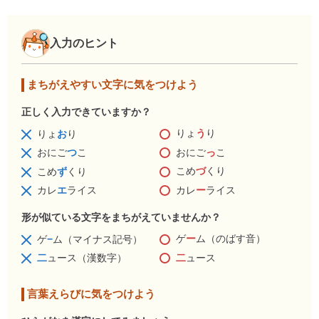
入力のヒント
まちがえやすい文字に気をつけよう
正しく入力できていますか？
りょ
う
り
りょ
お
り
おにご
っ
こ
おにご
つ
こ
こめ
づ
くり
こめ
ず
くり
カレ
ー
ライス
カレ
エ
ライス
形が似ている文字をまちがえていませんか？
ゲ
ー
ム（のばす音）
ゲ
−
ム（マイナス記号）
二
ュース
二
ュース（漢数字）
言葉えらびに気をつけよう