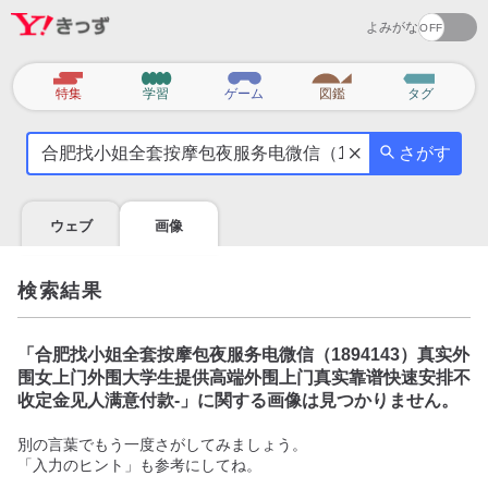
よみがな
カ
特集
学習
ゲーム
図鑑
タグ
テ
気
ゴ
さがす
に
リ
な
る
ウェブ
画像
こ
と
を
検索結果
調
べ
よ
「
合肥找小姐全套按摩包夜服务电微信（1894143）真实外
う
围女上门外围大学生提供高端外围上门真实靠谱快速安排不
收定金见人满意付款-
」に関する画像は見つかりません。
別の言葉でもう一度さがしてみましょう。
「入力のヒント」も参考にしてね。