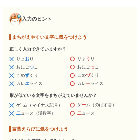
入力のヒント
まちがえやすい文字に気をつけよう
正しく入力できていますか？
りょ
う
り
りょ
お
り
おにご
っ
こ
おにご
つ
こ
こめ
づ
くり
こめ
ず
くり
カレ
ー
ライス
カレ
エ
ライス
形が似ている文字をまちがえていませんか？
ゲ
ー
ム（のばす音）
ゲ
−
ム（マイナス記号）
二
ュース
二
ュース（漢数字）
言葉えらびに気をつけよう