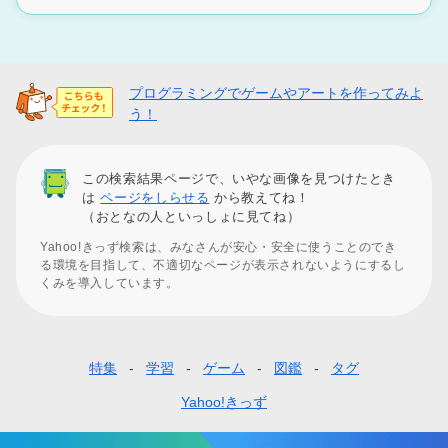
プログラミングでゲームやアートを作ってみよ
う！
この検索結果ページで、いやな画像を見つけたとき
は
ページをしらせる
から教えてね！
（おとなの人といっしょに見てね）
Yahoo!きっず検索は、みなさんが安心・安全に使うことのでき
る環境を目指して、不適切なページが表示されないようにするし
くみを導入しています。
特集
学習
ゲーム
図鑑
タグ
フ
ッ
Yahoo!きっず
タ