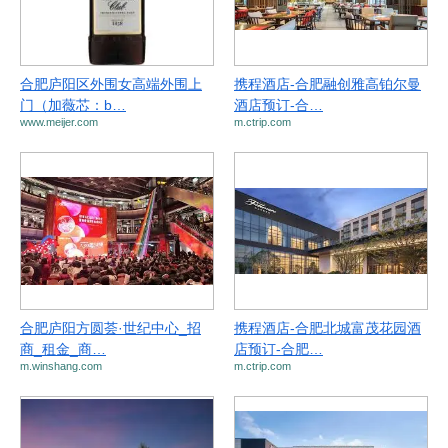
合肥庐阳区外围女高端外围上
携程酒店-合肥融创雅高铂尔曼
门（加薇芯：b…
酒店预订-合…
www.meijer.com
m.ctrip.com
合肥庐阳方圆荟·世纪中心_招
携程酒店-合肥北城富茂花园酒
商_租金_商…
店预订-合肥…
m.winshang.com
m.ctrip.com