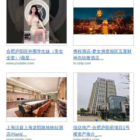
合肥庐阳区外围学生妹（美女
携程酒店-婺女洲度假区五显财
全套）(薇星:…
神岛轻奢酒店…
www.youtube.com
m.ctrip.com
上海汉庭上海龙阳路地铁站酒
信达地产-合肥庐阳府项目1号
店(Hanti…
楼资产推介_…
www.agoda.com
www.ahqfzx.com