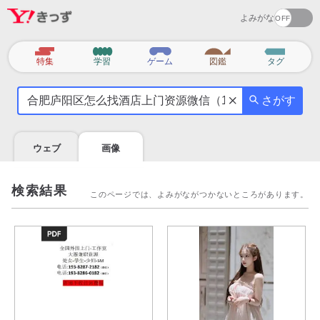
よみがな
カ
特集
学習
ゲーム
図鑑
タグ
テ
気
ゴ
さがす
に
リ
な
る
ウェブ
画像
こ
と
を
検索結果
このページでは、よみがながつかないところがあります。
調
べ
よ
う