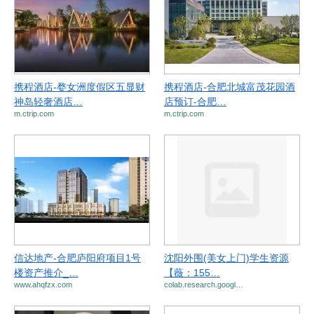
携程酒店-婺女洲度假区五显财
携程酒店-合肥北城富茂花园酒
神岛轻奢酒店…
店预订-合肥…
m.ctrip.com
m.ctrip.com
信达地产-合肥庐阳府项目1号
沈阳外围(美女上门)学生资源
楼资产推介_…
【薇：155…
www.ahqfzx.com
colab.research.googl…