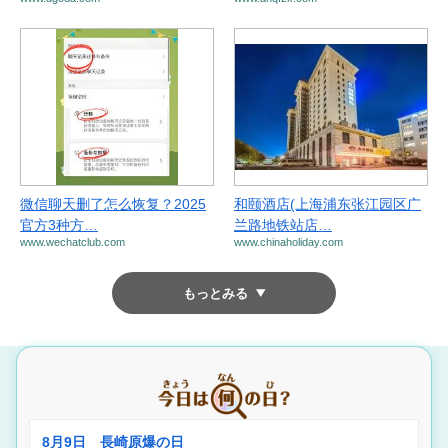
微信聊天删了怎么恢复？2025
和颐酒店(上海浦东张江园区广
官方3种方…
兰路地铁站店…
www.wechatclub.com
www.chinaholiday.com
もっとみる
8月9日 長崎原爆の日