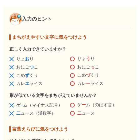
入力のヒント
まちがえやすい文字に気をつけよう
正しく入力できていますか？
りょ
う
り
りょ
お
り
おにご
っ
こ
おにご
つ
こ
こめ
づ
くり
こめ
ず
くり
カレ
ー
ライス
カレ
エ
ライス
形が似ている文字をまちがえていませんか？
ゲ
ー
ム（のばす音）
ゲ
−
ム（マイナス記号）
二
ュース
二
ュース（漢数字）
言葉えらびに気をつけよう