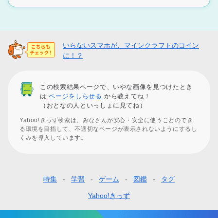
いらないスマホが、マインクラフトのコイン
に！？
この検索結果ページで、いやな画像を見つけたとき
は
ページをしらせる
から教えてね！
（おとなの人といっしょに見てね）
Yahoo!きっず検索は、みなさんが安心・安全に使うことのでき
る環境を目指して、不適切なページが表示されないようにするし
くみを導入しています。
特集
学習
ゲーム
図鑑
タグ
フ
ッ
Yahoo!きっず
タ