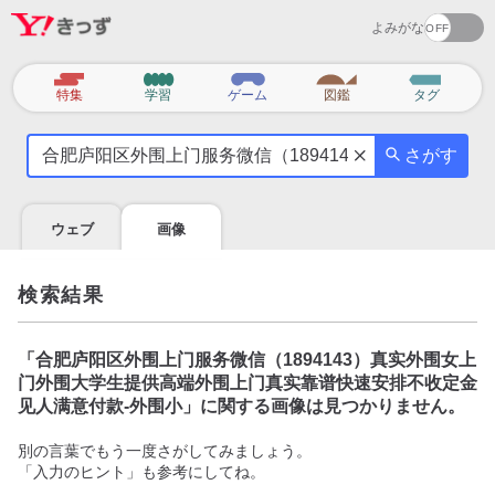
よみがな
カ
特集
学習
ゲーム
図鑑
タグ
テ
気
ゴ
さがす
に
リ
な
る
ウェブ
画像
こ
と
を
検索結果
調
べ
よ
「
合肥庐阳区外围上门服务微信（1894143）真实外围女上
う
门外围大学生提供高端外围上门真实靠谱快速安排不收定金
见人满意付款-外围小
」に関する画像は見つかりません。
別の言葉でもう一度さがしてみましょう。
「入力のヒント」も参考にしてね。