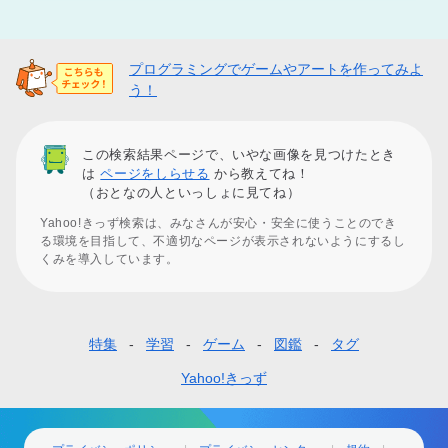
プログラミングでゲームやアートを作ってみよ
う！
この検索結果ページで、いやな画像を見つけたとき
は
ページをしらせる
から教えてね！
（おとなの人といっしょに見てね）
Yahoo!きっず検索は、みなさんが安心・安全に使うことのでき
る環境を目指して、不適切なページが表示されないようにするし
くみを導入しています。
特集
学習
ゲーム
図鑑
タグ
フ
ッ
Yahoo!きっず
タ
ー