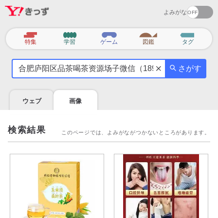
よみがな
カ
特集
学習
ゲーム
図鑑
タグ
テ
気
ゴ
さがす
に
リ
な
る
ウェブ
画像
こ
と
を
検索結果
このページでは、よみがながつかないところがあります。
調
べ
よ
う