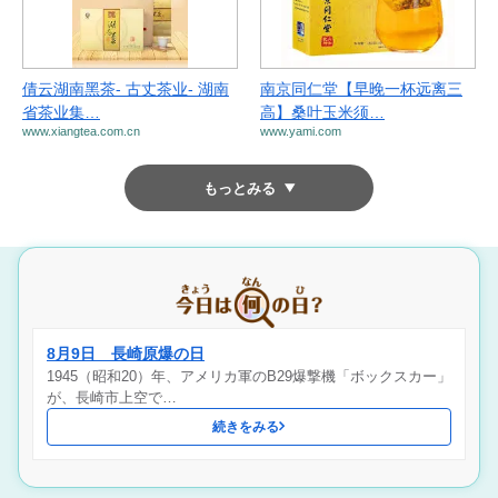
倩云湖南黑茶- 古丈茶业- 湖南
南京同仁堂【早晚一杯远离三
省茶业集…
高】桑叶玉米须…
www.xiangtea.com.cn
www.yami.com
もっとみる
8月9日 長崎原爆の日
1945（昭和20）年、アメリカ軍のB29爆撃機「ボックスカー」
が、長崎市上空で…
続きをみる