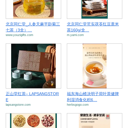
北京同仁堂_人参天麻平卧菊三
北京同仁堂芡实茯苓红豆薏米
七茶（3盒）…
茶160g/盒…
www.youzigifts.com
m.yami.com
正山堂红茶– LAPSANGSTOR
福东海山楂决明子荷叶茶健脾
E
利湿消食化积6…
lapsangstore.com
herbsgogo.com