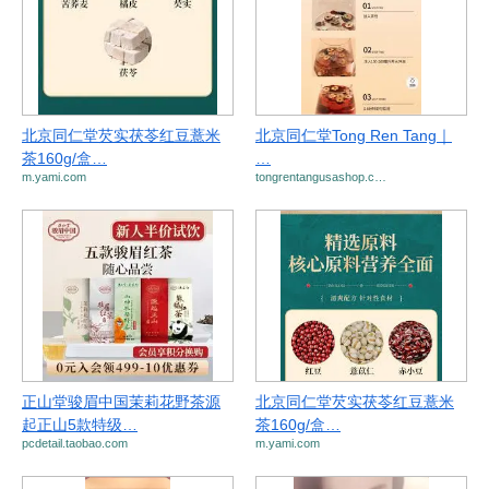
北京同仁堂芡实茯苓红豆薏米
北京同仁堂Tong Ren Tang｜
茶160g/盒…
…
m.yami.com
tongrentangusashop.c…
正山堂骏眉中国茉莉花野茶源
北京同仁堂芡实茯苓红豆薏米
起正山5款特级…
茶160g/盒…
pcdetail.taobao.com
m.yami.com