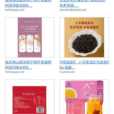
福东海山楂决明子荷叶茶健脾
合肥庐阳长腿美女- 楼凤信息-
利湿消食化积6…
包养资源-…
herbsgogo.com
www.fengloufang.com
福东海山楂决明子荷叶茶健脾
中国直邮】 八马茶业红乌龙茶5
利湿消食化积6…
0g 福建…
herbsgogo.com
m.yami.com