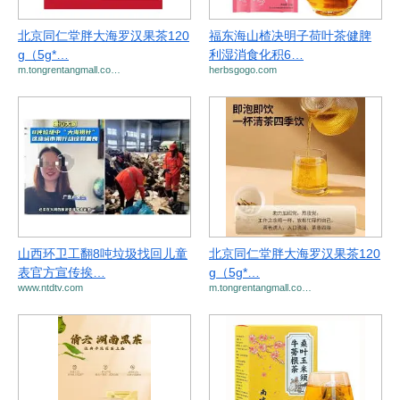
北京同仁堂胖大海罗汉果茶120
福东海山楂决明子荷叶茶健脾
g（5g*…
利湿消食化积6…
m.tongrentangmall.co…
herbsgogo.com
山西环卫工翻8吨垃圾找回儿童
北京同仁堂胖大海罗汉果茶120
表官方宣传挨…
g（5g*…
www.ntdtv.com
m.tongrentangmall.co…