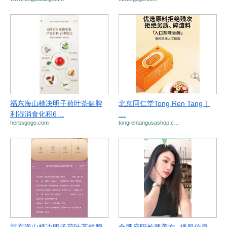
福东海山楂决明子荷叶茶健脾
北京同仁堂Tong Ren Tang｜
利湿消食化积6…
…
herbsgogo.com
tongrentangusashop.c…