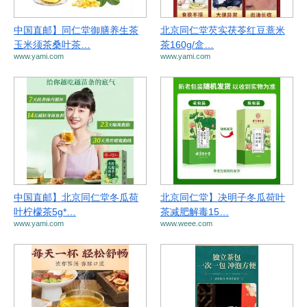
中国直邮】同仁堂御膳养生茶
北京同仁堂芡实茯苓红豆薏米
玉米须茶桑叶茶…
茶160g/盒…
www.yami.com
www.yami.com
中国直邮】北京同仁堂冬瓜荷
北京同仁堂】决明子冬瓜荷叶
叶柠檬茶5g*…
茶减肥解毒15…
www.yami.com
www.weee.com