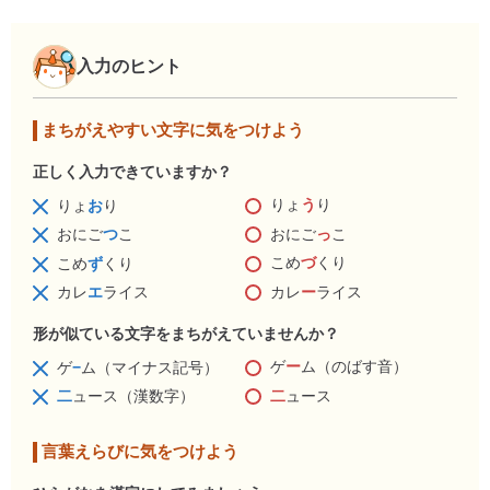
入力のヒント
まちがえやすい文字に気をつけよう
正しく入力できていますか？
りょ
う
り
りょ
お
り
おにご
っ
こ
おにご
つ
こ
こめ
づ
くり
こめ
ず
くり
カレ
ー
ライス
カレ
エ
ライス
形が似ている文字をまちがえていませんか？
ゲ
ー
ム（のばす音）
ゲ
−
ム（マイナス記号）
二
ュース
二
ュース（漢数字）
言葉えらびに気をつけよう