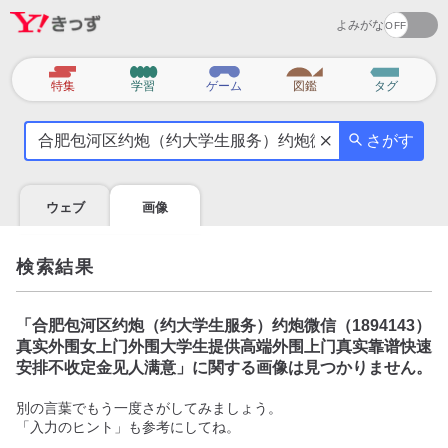
よみがな
カ
特集
学習
ゲーム
図鑑
タグ
テ
気
ゴ
さがす
に
リ
な
る
ウェブ
画像
こ
と
を
検索結果
調
べ
よ
「
合肥包河区约炮（约大学生服务）约炮微信（1894143）
う
真实外围女上门外围大学生提供高端外围上门真实靠谱快速
安排不收定金见人满意
」に関する画像は見つかりません。
別の言葉でもう一度さがしてみましょう。
「入力のヒント」も参考にしてね。