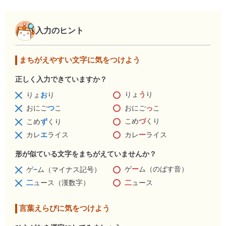
入力のヒント
まちがえやすい文字に気をつけよう
正しく入力できていますか？
りょ
う
り
りょ
お
り
おにご
っ
こ
おにご
つ
こ
こめ
づ
くり
こめ
ず
くり
カレ
ー
ライス
カレ
エ
ライス
形が似ている文字をまちがえていませんか？
ゲ
ー
ム（のばす音）
ゲ
−
ム（マイナス記号）
二
ュース
二
ュース（漢数字）
言葉えらびに気をつけよう