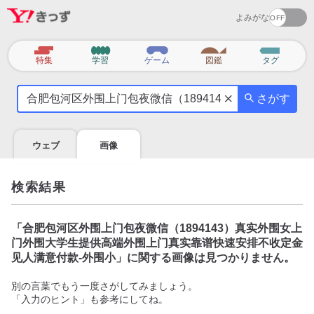
よみがな
カ
特集
学習
ゲーム
図鑑
タグ
テ
気
ゴ
さがす
に
リ
な
る
ウェブ
画像
こ
と
を
検索結果
調
べ
よ
「
合肥包河区外围上门包夜微信（1894143）真实外围女上
う
门外围大学生提供高端外围上门真实靠谱快速安排不收定金
见人满意付款-外围小
」に関する画像は見つかりません。
別の言葉でもう一度さがしてみましょう。
「入力のヒント」も参考にしてね。