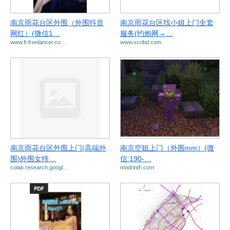
南京雨花台区外围（外围抖音
南京雨花台区找小姐上门全套
网红）(微信1…
服务(约炮网→…
www.fr.freelancer.co…
www.scribd.com
南京雨花台区外围上门(高端外
南京空姐上门（外围mm）(微
围)外围女纬…
信:190-…
colab.research.googl…
modrinth.com