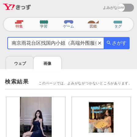
よみがな
カ
特集
学習
ゲーム
図鑑
タグ
テ
気
ゴ
さがす
に
リ
な
る
ウェブ
画像
こ
と
を
検索結果
このページでは、よみがながつかないところがあります。
調
べ
よ
う