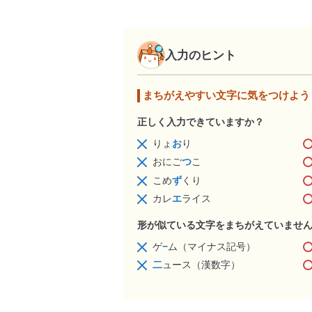
入力のヒント
まちがえやすい文字に気をつけよう
正しく入力できていますか？
りょ
お
り
おにご
つ
こ
こめ
ず
くり
カレ
エ
ライス
形が似ている文字をまちがえていませ
ゲ
−
ム（マイナス記号）
二
ュース（漢数字）