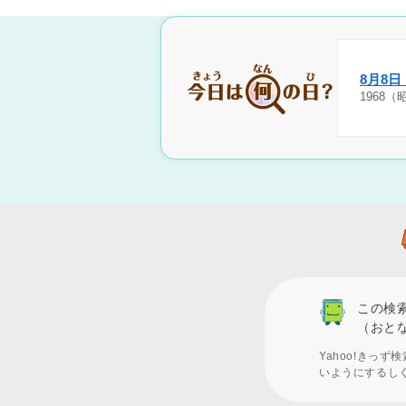
8月8
1968
この検
（おと
Yahoo!きっ
いようにするし