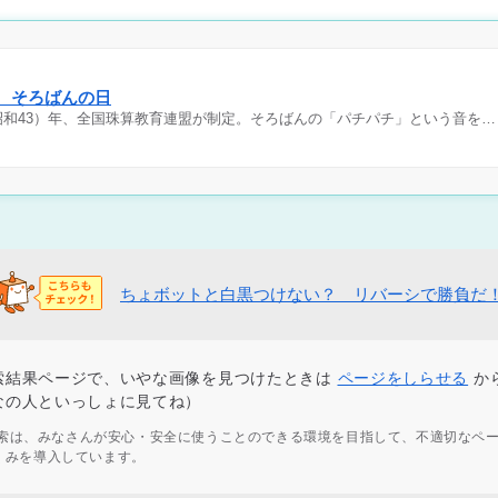
日 そろばんの日
（昭和43）年、全国珠算教育連盟が制定。そろばんの「パチパチ」という音を…
ちょボットと白黒つけない？ リバーシで勝負だ
索結果ページで、いやな画像を見つけたときは
ページをしらせる
か
なの人といっしょに見てね）
ず検索は、みなさんが安心・安全に使うことのできる環境を目指して、不適切なペ
くみを導入しています。