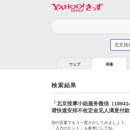
カ
テ
ゴ
気
に
リ
な
る
ウェブ
画像
こ
と
を
調
検索結果
べ
よ
う
「
北京按摩小姐服务微信（1894
谱快速安排不收定金见人满意付款
別の言葉でもう一度さがしてみましょう。
「入力のヒント」も参考にしてね。