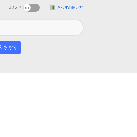
きっずの使い方
よみがな
さがす