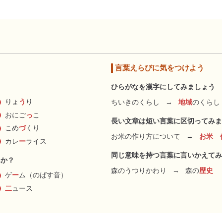
言葉えらびに気をつけよう
ひらがなを漢字にしてみましょう
りょ
う
り
ちいきのくらし
→
地域
のくらし
おにご
っ
こ
長い文章は短い言葉に区切ってみま
こめ
づ
くり
お米の作り方について
→
お米 
カレ
ー
ライス
同じ意味を持つ言葉に言いかえてみ
んか？
森のうつりかわり
→
森の
歴史
ゲ
ー
ム（のばす音）
二
ュース