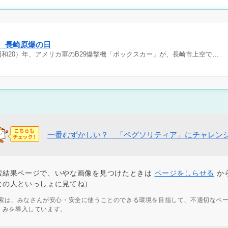
日 長崎原爆の日
（昭和20）年、アメリカ軍のB29爆撃機「ボックスカー」が、長崎市上空で…
一番むずかしい？ 「ペグソリティア」にチャレン
索結果ページで、いやな画像を見つけたときは
ページをしらせる
か
なの人といっしょに見てね）
ず検索は、みなさんが安心・安全に使うことのできる環境を目指して、不適切なペ
くみを導入しています。