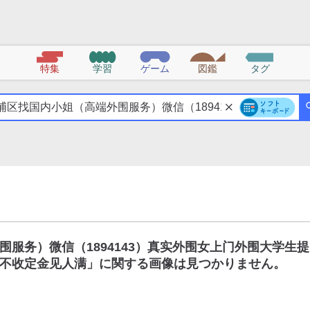
特集
学習
ゲーム
図鑑
タグ
服务）微信（1894143）真实外围女上门外围大学生提
不收定金见人满
」に関する画像は見つかりません。