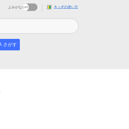
きっずの使い方
よみがな
さがす