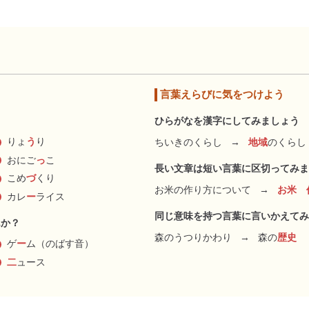
言葉えらびに気をつけよう
ひらがなを漢字にしてみましょう
りょ
う
り
ちいきのくらし
→
地域
のくらし
おにご
っ
こ
長い文章は短い言葉に区切ってみま
こめ
づ
くり
お米の作り方について
→
お米 
カレ
ー
ライス
同じ意味を持つ言葉に言いかえてみ
んか？
森のうつりかわり
→
森の
歴史
ゲ
ー
ム（のばす音）
二
ュース