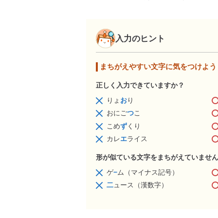
入力のヒント
まちがえやすい文字に気をつけよう
正しく入力できていますか？
りょ
お
り
おにご
つ
こ
こめ
ず
くり
カレ
エ
ライス
形が似ている文字をまちがえていませ
ゲ
−
ム（マイナス記号）
二
ュース（漢数字）