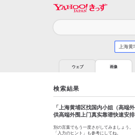
カ
テ
ゴ
気
に
リ
な
る
ウェブ
画像
こ
と
を
調
検索結果
べ
よ
う
「
上海黄埔区找国内小姐（高端外围
供高端外围上门真实靠谱快速安排
別の言葉でもう一度さがしてみましょう。
「入力のヒント」も参考にしてね。