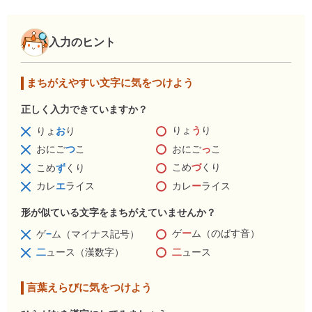
入力のヒント
まちがえやすい文字に気をつけよう
正しく入力できていますか？
りょ
う
り
りょ
お
り
おにご
っ
こ
おにご
つ
こ
こめ
づ
くり
こめ
ず
くり
カレ
ー
ライス
カレ
エ
ライス
形が似ている文字をまちがえていませんか？
ゲ
ー
ム（のばす音）
ゲ
−
ム（マイナス記号）
二
ュース
二
ュース（漢数字）
言葉えらびに気をつけよう