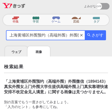
よみがな
カ
特集
学習
ゲーム
図鑑
タグ
テ
気
ゴ
さがす
に
リ
な
る
ウェブ
画像
こ
と
を
検索結果
調
べ
よ
「
上海黄埔区外围预约（高端外围）外围微信（1894143）
う
真实外围女上门外围大学生提供高端外围上门真实靠谱快速
安排不收定金见人满意
」に関する画像は見つかりません。
別の言葉でもう一度さがしてみましょう。
「入力のヒント」も参考にしてね。