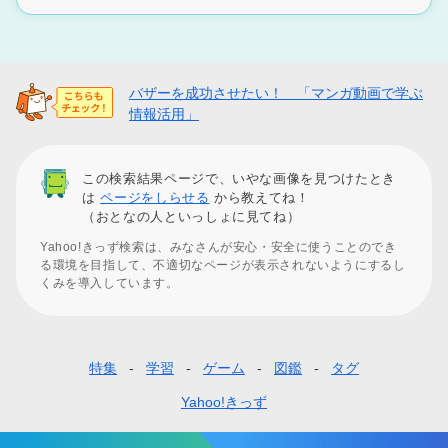
バザーを成功させたい！ 「マンガ動画で学ぶ
情報活用」
この検索結果ページで、いやな画像を見つけたとき
は
ページをしらせる
から教えてね！
（おとなの人といっしょに見てね）
Yahoo!きっず検索は、みなさんが安心・安全に使うことのでき
る環境を目指して、不適切なページが表示されないようにするし
くみを導入しています。
特集
学習
ゲーム
図鑑
タグ
フ
ッ
Yahoo!きっず
タ