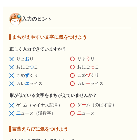
入力のヒント
まちがえやすい文字に気をつけよう
正しく入力できていますか？
りょ
う
り
りょ
お
り
おにご
っ
こ
おにご
つ
こ
こめ
づ
くり
こめ
ず
くり
カレ
ー
ライス
カレ
エ
ライス
形が似ている文字をまちがえていませんか？
ゲ
ー
ム（のばす音）
ゲ
−
ム（マイナス記号）
二
ュース
二
ュース（漢数字）
言葉えらびに気をつけよう