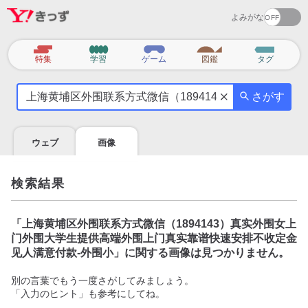
よみがな
カ
特集
学習
ゲーム
図鑑
タグ
テ
気
ゴ
さがす
に
リ
な
る
ウェブ
画像
こ
と
を
検索結果
調
べ
よ
「
上海黄埔区外围联系方式微信（1894143）真实外围女上
う
门外围大学生提供高端外围上门真实靠谱快速安排不收定金
见人满意付款-外围小
」に関する画像は見つかりません。
別の言葉でもう一度さがしてみましょう。
「入力のヒント」も参考にしてね。