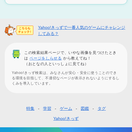
Yahoo!きっずで一番人気のゲームにチャレンジ
してみる？
この検索結果ページで、いやな画像を見つけたとき
は
ページをしらせる
から教えてね！
（おとなの人といっしょに見てね）
Yahoo!きっず検索は、みなさんが安心・安全に使うことのでき
る環境を目指して、不適切なページが表示されないようにするし
くみを導入しています。
特集
学習
ゲーム
図鑑
タグ
フ
ッ
Yahoo!きっず
タ