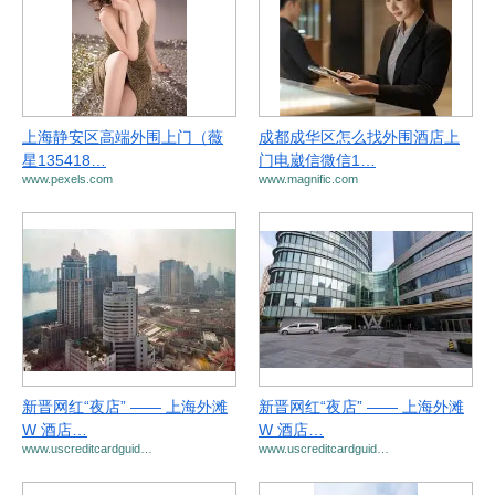
上海静安区高端外围上门（薇
成都成华区怎么找外围酒店上
星135418…
门电崴信微信1…
www.pexels.com
www.magnific.com
新晋网红“夜店” —— 上海外滩
新晋网红“夜店” —— 上海外滩
W 酒店…
W 酒店…
www.uscreditcardguid…
www.uscreditcardguid…