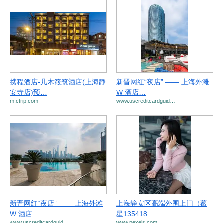
携程酒店-几木筱筑酒店(上海静
新晋网红“夜店” —— 上海外滩
安寺店)预…
W 酒店…
m.ctrip.com
www.uscreditcardguid…
新晋网红“夜店” —— 上海外滩
上海静安区高端外围上门（薇
W 酒店…
星135418…
www.uscreditcardguid…
www.pexels.com