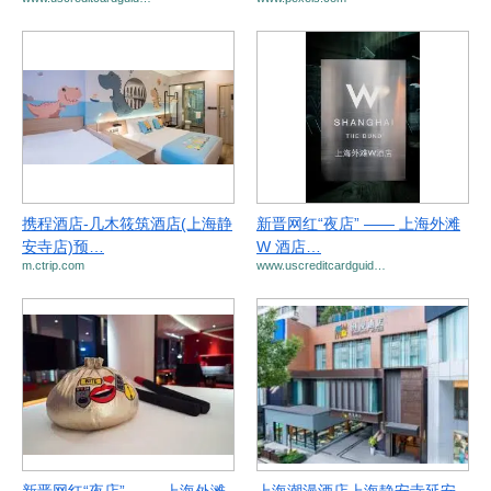
携程酒店-几木筱筑酒店(上海静
新晋网红“夜店” —— 上海外滩
安寺店)预…
W 酒店…
m.ctrip.com
www.uscreditcardguid…