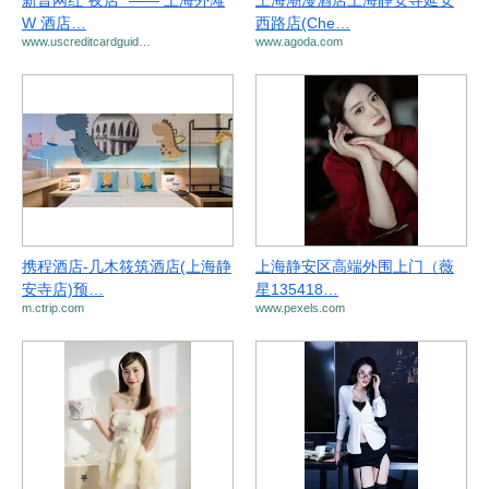
新晋网红“夜店” —— 上海外滩
上海潮漫酒店上海静安寺延安
W 酒店…
西路店(Che…
www.uscreditcardguid…
www.agoda.com
携程酒店-几木筱筑酒店(上海静
上海静安区高端外围上门（薇
安寺店)预…
星135418…
m.ctrip.com
www.pexels.com