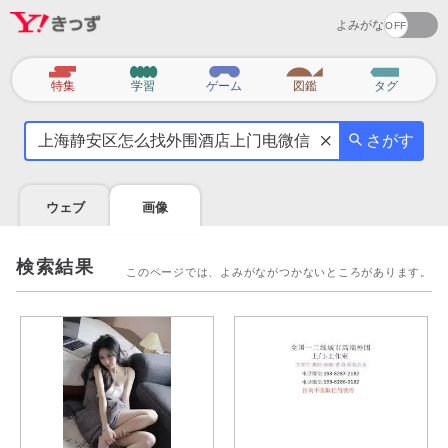
よみがな
カ
特集
学習
ゲーム
図鑑
タグ
テ
気
ゴ
さがす
に
リ
な
る
ウェブ
画像
こ
と
を
検索結果
このページでは、よみがながつかないところがあります。
調
べ
よ
う