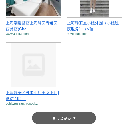
上海潮漫酒店上海静安寺延安
上海静安区小姐外围（小姐过
西路店(Che…
夜服务）（V信…
www.agoda.com
m.youtube.com
上海静安区外围小姐美女上门]
微信.192…
colab.research.googl…
もっとみる