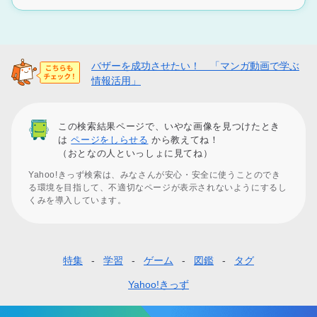
バザーを成功させたい！ 「マンガ動画で学ぶ
情報活用」
この検索結果ページで、いやな画像を見つけたとき
は
ページをしらせる
から教えてね！
（おとなの人といっしょに見てね）
Yahoo!きっず検索は、みなさんが安心・安全に使うことのでき
る環境を目指して、不適切なページが表示されないようにするし
くみを導入しています。
特集
学習
ゲーム
図鑑
タグ
フ
ッ
Yahoo!きっず
タ