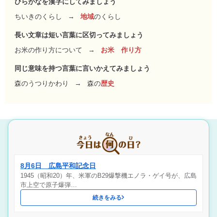
ひらがなを漢字にしてみましょう
ちいきのくらし
→
地域
のくらし
長い文章は短い言葉に区切ってみましょう
お米の作り方について
→
お米 作り方
同じ意味を持つ言葉に言いかえてみましょう
森のうつりかわり
→
森の
歴史
8月6日 広島平和記念日
1945（昭和20）年、米軍のB29爆撃機エノラ・ゲイ号が、広島
市上空で原子爆弾…
続きをみる