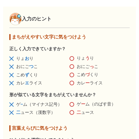
入力のヒント
まちがえやすい文字に気をつけよう
正しく入力できていますか？
りょ
う
り
りょ
お
り
おにご
っ
こ
おにご
つ
こ
こめ
づ
くり
こめ
ず
くり
カレ
ー
ライス
カレ
エ
ライス
形が似ている文字をまちがえていませんか？
ゲ
ー
ム（のばす音）
ゲ
−
ム（マイナス記号）
二
ュース
二
ュース（漢数字）
言葉えらびに気をつけよう