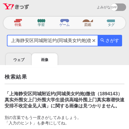
よみがな
カ
特集
学習
ゲーム
図鑑
タグ
テ
気
ゴ
さがす
に
リ
な
る
ウェブ
画像
こ
と
を
検索結果
調
べ
よ
「
上海静安区同城附近约(同城美女约炮)微信（1894143）
う
真实外围女上门外围大学生提供高端外围上门真实靠谱快速
安排不收定金见人满
」に関する画像は見つかりません。
別の言葉でもう一度さがしてみましょう。
「入力のヒント」も参考にしてね。