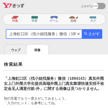
よみがな
カ
特集
学習
ゲーム
図鑑
タグ
テ
気
ゴ
さがす
に
リ
な
る
ウェブ
画像
こ
と
を
検索結果
調
べ
よ
「
上海虹口区（找小姐找服务）微信（1894143）真实外围
う
女上门外围大学生提供高端外围上门真实靠谱快速安排不收
定金见人满意付款-外
」に関する画像は見つかりません。
別の言葉でもう一度さがしてみましょう。
「入力のヒント」も参考にしてね。