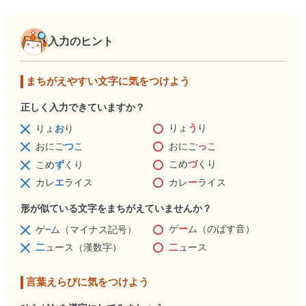
入力のヒント
まちがえやすい文字に気をつけよう
正しく入力できていますか？
りょ
う
り
りょ
お
り
おにご
っ
こ
おにご
つ
こ
こめ
づ
くり
こめ
ず
くり
カレ
ー
ライス
カレ
エ
ライス
形が似ている文字をまちがえていませんか？
ゲ
ー
ム（のばす音）
ゲ
−
ム（マイナス記号）
二
ュース
二
ュース（漢数字）
言葉えらびに気をつけよう