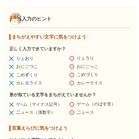
入力のヒント
まちがえやすい文字に気をつけよう
正しく入力できていますか？
りょ
う
り
りょ
お
り
おにご
っ
こ
おにご
つ
こ
こめ
づ
くり
こめ
ず
くり
カレ
ー
ライス
カレ
エ
ライス
形が似ている文字をまちがえていませんか？
ゲ
ー
ム（のばす音）
ゲ
−
ム（マイナス記号）
二
ュース
二
ュース（漢数字）
言葉えらびに気をつけよう