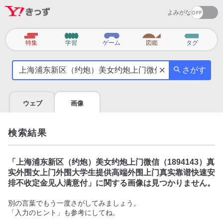
よみがな
カ
特集
学習
ゲーム
図鑑
タグ
テ
気
ゴ
さがす
に
リ
な
る
ウェブ
画像
こ
と
を
検索結果
調
べ
よ
「
上海浦东新区（约炮）美女约炮上门微信（1894143）真
う
实外围女上门外围大学生提供高端外围上门真实靠谱快速安
排不收定金见人满意付
」に関する画像は見つかりません。
別の言葉でもう一度さがしてみましょう。
「入力のヒント」も参考にしてね。