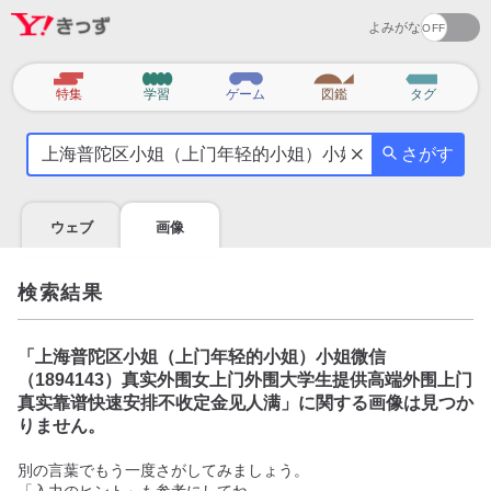
よみがな
カ
特集
学習
ゲーム
図鑑
タグ
テ
気
ゴ
さがす
に
リ
な
る
ウェブ
画像
こ
と
を
検索結果
調
べ
よ
「
上海普陀区小姐（上门年轻的小姐）小姐微信
う
（1894143）真实外围女上门外围大学生提供高端外围上门
真实靠谱快速安排不收定金见人满
」に関する画像は見つか
りません。
別の言葉でもう一度さがしてみましょう。