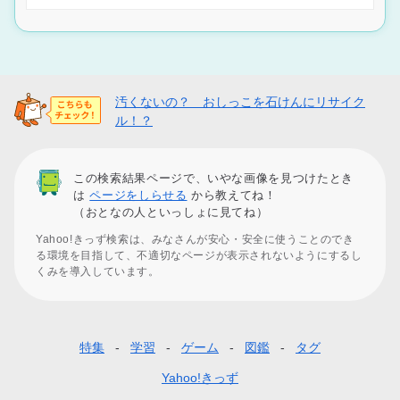
汚くないの？ おしっこを石けんにリサイク
ル！？
この検索結果ページで、いやな画像を見つけたとき
は
ページをしらせる
から教えてね！
（おとなの人といっしょに見てね）
Yahoo!きっず検索は、みなさんが安心・安全に使うことのでき
る環境を目指して、不適切なページが表示されないようにするし
くみを導入しています。
特集
学習
ゲーム
図鑑
タグ
フ
ッ
Yahoo!きっず