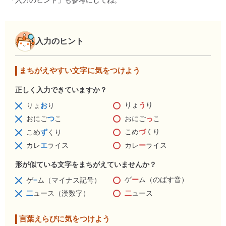
「入力のヒント」も参考にしてね。
入力のヒント
まちがえやすい文字に気をつけよう
正しく入力できていますか？
りょ
う
り
りょ
お
り
おにご
っ
こ
おにご
つ
こ
こめ
づ
くり
こめ
ず
くり
カレ
ー
ライス
カレ
エ
ライス
形が似ている文字をまちがえていませんか？
ゲ
ー
ム（のばす音）
ゲ
−
ム（マイナス記号）
二
ュース
二
ュース（漢数字）
言葉えらびに気をつけよう