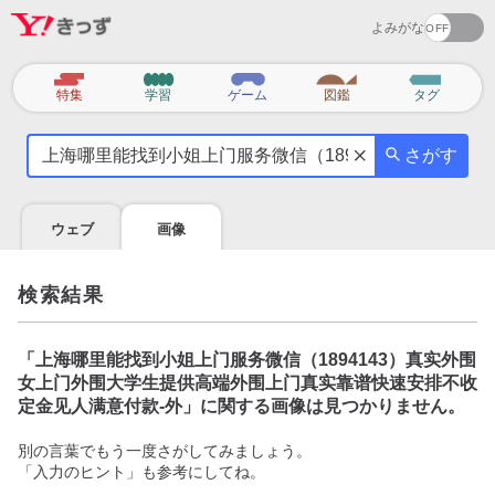
よみがな
カ
特集
学習
ゲーム
図鑑
タグ
テ
気
ゴ
さがす
に
リ
な
る
ウェブ
画像
こ
と
を
検索結果
調
べ
よ
「
上海哪里能找到小姐上门服务微信（1894143）真实外围
う
女上门外围大学生提供高端外围上门真实靠谱快速安排不收
定金见人满意付款-外
」に関する画像は見つかりません。
別の言葉でもう一度さがしてみましょう。
「入力のヒント」も参考にしてね。