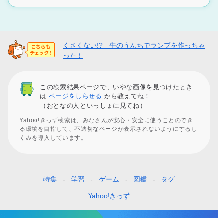
くさくない!? 牛のうんちでランプを作っちゃ
った！
この検索結果ページで、いやな画像を見つけたとき
は
ページをしらせる
から教えてね！
（おとなの人といっしょに見てね）
Yahoo!きっず検索は、みなさんが安心・安全に使うことのでき
る環境を目指して、不適切なページが表示されないようにするし
くみを導入しています。
特集
学習
ゲーム
図鑑
タグ
フ
ッ
Yahoo!きっず
タ