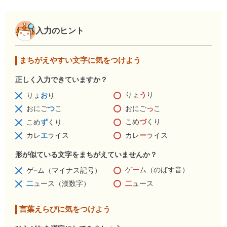
入力のヒント
まちがえやすい文字に気をつけよう
正しく入力できていますか？
りょ
う
り
りょ
お
り
おにご
っ
こ
おにご
つ
こ
こめ
づ
くり
こめ
ず
くり
カレ
ー
ライス
カレ
エ
ライス
形が似ている文字をまちがえていませんか？
ゲ
ー
ム（のばす音）
ゲ
−
ム（マイナス記号）
二
ュース
二
ュース（漢数字）
言葉えらびに気をつけよう