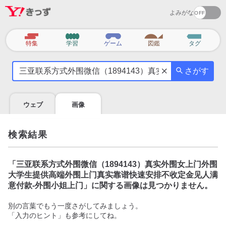
よみがな
カ
特集
学習
ゲーム
図鑑
タグ
テ
気
ゴ
さがす
に
リ
な
る
ウェブ
画像
こ
と
を
検索結果
調
べ
よ
「
三亚联系方式外围微信（1894143）真实外围女上门外围
う
大学生提供高端外围上门真实靠谱快速安排不收定金见人满
意付款-外围小姐上门
」に関する画像は見つかりません。
別の言葉でもう一度さがしてみましょう。
「入力のヒント」も参考にしてね。