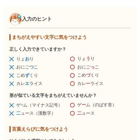
入力のヒント
まちがえやすい文字に気をつけよう
正しく入力できていますか？
りょ
う
り
りょ
お
り
おにご
っ
こ
おにご
つ
こ
こめ
づ
くり
こめ
ず
くり
カレ
ー
ライス
カレ
エ
ライス
形が似ている文字をまちがえていませんか？
ゲ
ー
ム（のばす音）
ゲ
−
ム（マイナス記号）
二
ュース
二
ュース（漢数字）
言葉えらびに気をつけよう