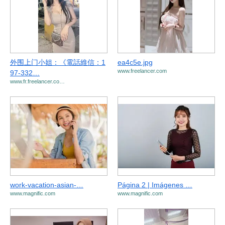
外围上门小姐：《電話維信：1
ea4c5e.jpg
www.freelancer.com
97-332…
www.fr.freelancer.co…
work-vacation-asian-…
Página 2 | Imágenes …
www.magnific.com
www.magnific.com