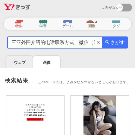
よみがな
カ
特集
学習
ゲーム
図鑑
タグ
テ
気
ゴ
さがす
に
リ
な
る
ウェブ
画像
こ
と
を
検索結果
このページでは、よみがながつかないところがあります。
調
べ
よ
う