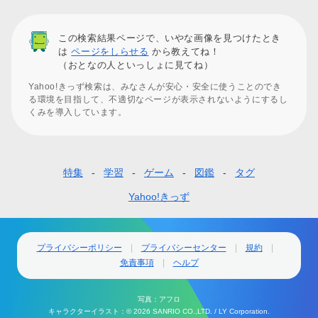
この検索結果ページで、いやな画像を見つけたとき
は
ページをしらせる
から教えてね！
（おとなの人といっしょに見てね）
Yahoo!きっず検索は、みなさんが安心・安全に使うことのでき
る環境を目指して、不適切なページが表示されないようにするし
くみを導入しています。
特集
学習
ゲーム
図鑑
タグ
フ
ッ
Yahoo!きっず
タ
ー
プライバシーポリシー
プライバシーセンター
規約
免責事項
ヘルプ
ナ
ビ
写真：アフロ
ゲ
キャラクターイラスト：© 2026 SANRIO CO.,LTD. / LY Corporation.