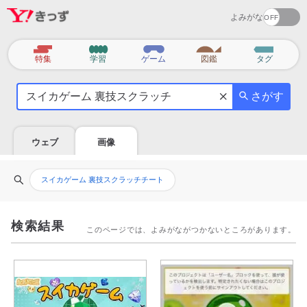
よみがな
カ
特集
学習
ゲーム
図鑑
タグ
テ
気
ゴ
さがす
に
リ
な
る
ウェブ
画像
こ
と
関
を
スイカゲーム 裏技スクラッチチート
連
調
検
べ
索
よ
検索結果
このページでは、よみがながつかないところがあります。
ワ
う
ー
ド