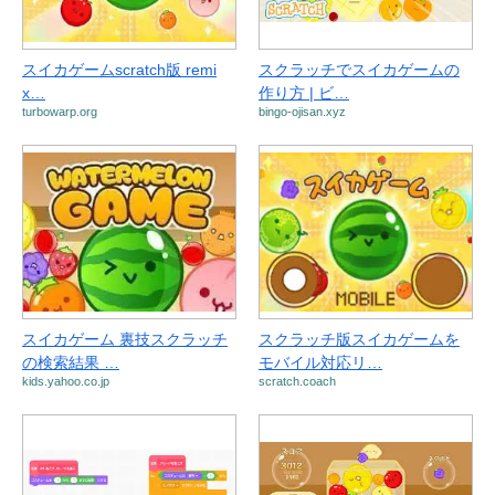
スイカゲームscratch版 remi
スクラッチでスイカゲームの
x…
作り方 | ビ…
turbowarp.org
bingo-ojisan.xyz
スイカゲーム 裏技スクラッチ
スクラッチ版スイカゲームを
の検索結果 …
モバイル対応リ…
kids.yahoo.co.jp
scratch.coach