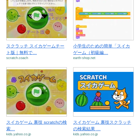
スクラッチ スイカゲームチー
小学生のための簡単「スイカ
ト版｜無料で…
ゲーム（初級編…
scratch.coach
earth-shop.net
スイカゲーム 裏技 scratchの検
スイカゲーム 裏技スクラッチ
索…
の検索結果 …
kids.yahoo.co.jp
kids.yahoo.co.jp