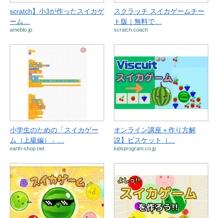
scratch】小3が作ったスイカゲ
スクラッチ スイカゲームチー
ーム…
ト版｜無料で…
ameblo.jp
scratch.coach
小学生のための「スイカゲー
オンライン講座＋作り方解
ム（上級編）」…
説】ビスケット（…
earth-shop.net
kidsprogram.co.jp