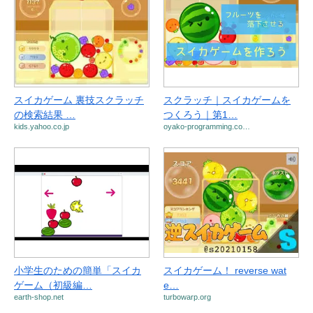
スイカゲーム 裏技スクラッチ
スクラッチ｜スイカゲームを
の検索結果 …
つくろう｜第1…
kids.yahoo.co.jp
oyako-programming.co…
小学生のための簡単「スイカ
スイカゲーム！ reverse wat
ゲーム（初級編…
e…
earth-shop.net
turbowarp.org