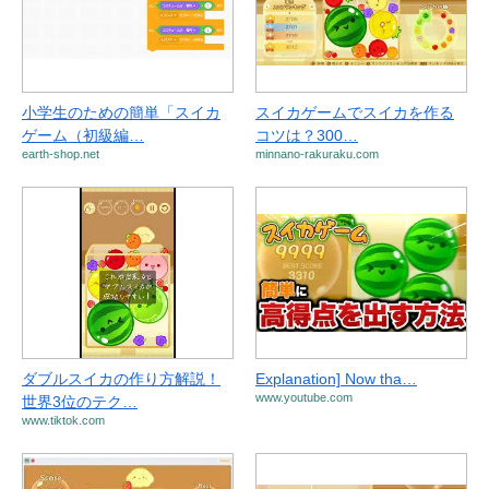
小学生のための簡単「スイカ
スイカゲームでスイカを作る
ゲーム（初級編…
コツは？300…
earth-shop.net
minnano-rakuraku.com
ダブルスイカの作り方解説！
Explanation] Now tha…
www.youtube.com
世界3位のテク…
www.tiktok.com