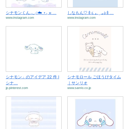
シナモンくん𓂃𓈒𓏸☁️ ⋆⸜ ʜ …
しなもん🤍🍼૮ ｡. ̫ .｡ა🍼…
www.instagram.com
www.instagram.com
シナモン」のアイデア 22 件 |
シナモロール ごほうびタイム
シナ…
｜サンリオ
jp.pinterest.com
www.sanrio.co.jp