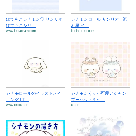
ぽてもこシナモン♡ サンリオ
シナモンロール サンリオ | 流
ぽてもこシリ…
れ星 イ…
www.instagram.com
jp.pinterest.com
シナモロールのイラストメイ
シナモンくんが可愛いシャン
キング | T…
プーハットをか…
www.tiktok.com
x.com