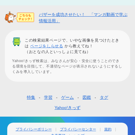
バザーを成功させたい！ 「マンガ動画で学ぶ
情報活用」
この検索結果ページで、いやな画像を見つけたとき
は
ページをしらせる
から教えてね！
（おとなの人といっしょに見てね）
Yahoo!きっず検索は、みなさんが安心・安全に使うことのでき
る環境を目指して、不適切なページが表示されないようにするし
くみを導入しています。
特集
学習
ゲーム
図鑑
タグ
フ
ッ
Yahoo!きっず
タ
ー
プライバシーポリシー
プライバシーセンター
規約