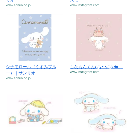
リオ
ス…
www.sanrio.co.jp
www.instagram.com
シナモロール（くすみブル
しなもんくん૮₍´｡• •｡`₎ა ☁️…
www.instagram.com
ー）｜サンリオ
www.sanrio.co.jp