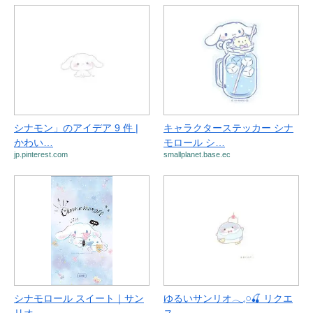
シナモン」のアイデア 9 件 |
キャラクターステッカー シナ
かわい…
モロール シ…
jp.pinterest.com
smallplanet.base.ec
シナモロール スイート｜サン
ゆるいサンリオ𓂃𓈒𓏸🍒 リクエ