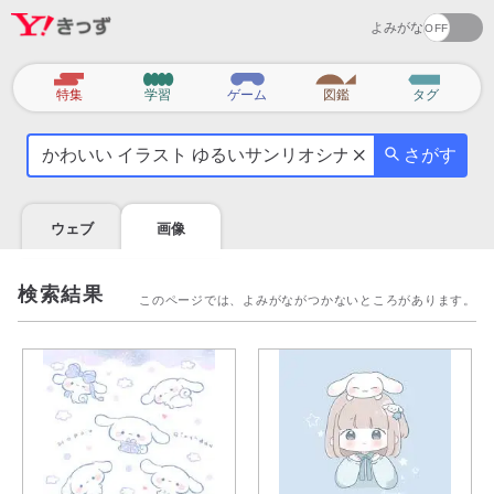
よみがな
カ
特集
学習
ゲーム
図鑑
タグ
テ
気
ゴ
さがす
に
リ
な
る
ウェブ
画像
こ
と
を
検索結果
このページでは、よみがながつかないところがあります。
調
べ
よ
う