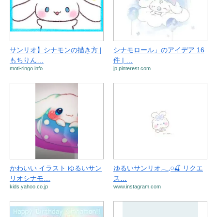
サンリオ】シナモンの描き方 |
シナモロール」のアイデア 16
もちりん…
件 | …
moti-ringo.info
jp.pinterest.com
かわいい イラスト ゆるいサン
ゆるいサンリオ𓂃𓈒𓏸🍒 リクエ
リオシナモ…
ス…
kids.yahoo.co.jp
www.instagram.com