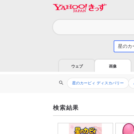
カ
テ
ゴ
気
に
リ
な
る
ウェブ
画像
こ
と
関
を
星のカービィ ディスカバリー
連
調
検
べ
索
よ
ワ
う
検索結果
ー
ド