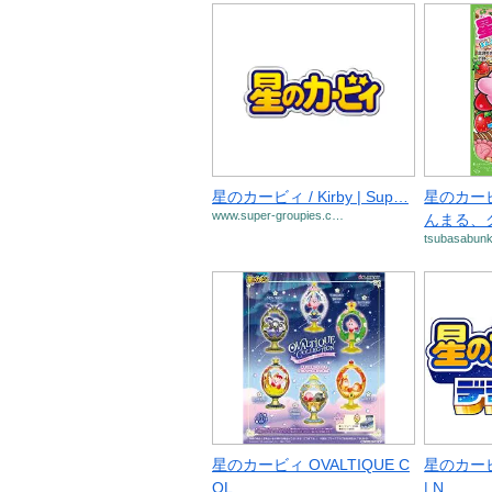
星のカービィ / Kirby | Sup…
星のカー
www.super-groupies.c…
んまる、
tsubasabunk
星のカービィ OVALTIQUE C
星のカービ
OL…
| N…