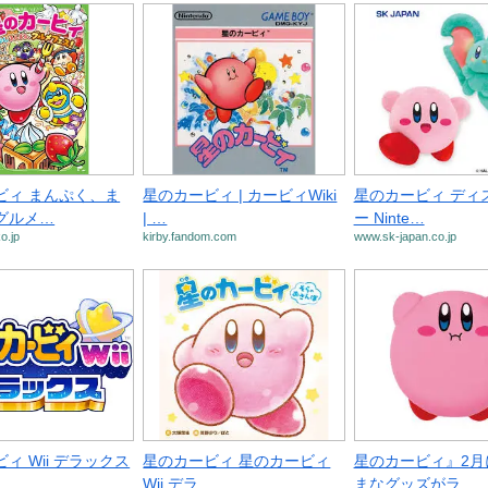
ビィ まんぷく、ま
星のカービィ | カービィWiki
星のカービィ ディ
グルメ…
| …
ー Ninte…
o.jp
kirby.fandom.com
www.sk-japan.co.jp
ィ Wii デラックス
星のカービィ 星のカービィ
星のカービィ』2月
Wii デラ…
まなグッズがラ…