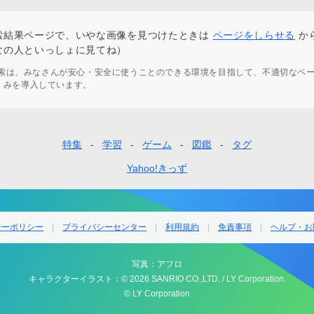
索結果ページで、いやな画像を見つけたときは
ページをしらせる
か
なの人といっしょに見てね）
ず検索は、みなさんが安心・安全に使うことのできる環境を目指して、不適切なペ
くみを導入しています。
特集
学習
ゲーム
図鑑
タグ
Yahoo!きっず
シーポリシー
プライバシーセンター
利用規約
免責事項
ヘルプ・お
写真：アフロ
キャラクターイラスト：© 2026 SANRIO CO.,LTD. / LY Corporation.
© LY Corporation