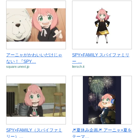
アーニャがかわいいだけじゃ
SPY×FAMILY スパイファミリ
ない！『SPY…
ー …
square.unext.jp
liersch.it
SPY×FAMILY（スパイファミ
🎆夏休み企画🎆 アーニャ×夏を
リー）…
テーマ…