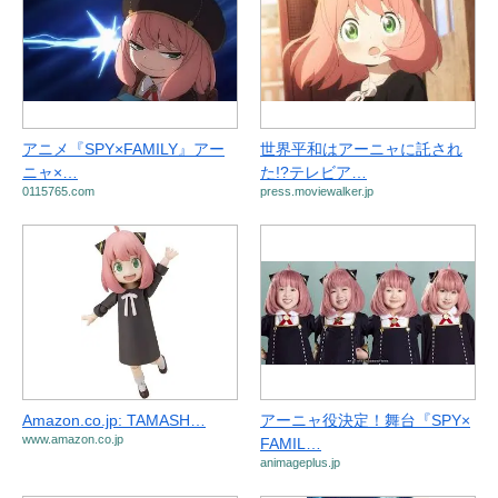
アニメ『SPY×FAMILY』アー
世界平和はアーニャに託され
ニャ×…
た!?テレビア…
0115765.com
press.moviewalker.jp
Amazon.co.jp: TAMASH…
アーニャ役決定！舞台『SPY×
www.amazon.co.jp
FAMIL…
animageplus.jp