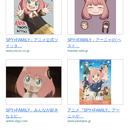
SPY×FAMILY』アニメ公式ツ
SPY×FAMILY：アーニャの“ベ
イッタ…
スト…
www.oricon.co.jp
mantan-web.jp
SPY×FAMILY」みんなが好き
アニメ『SPY×FAMILY』アー
なエピ…
ニャが…
anime.eiga.com
www.pashplus.jp