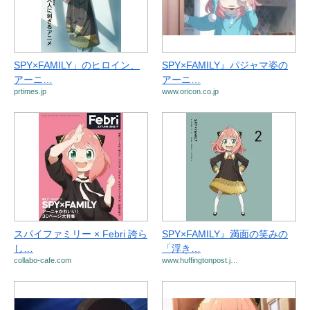
SPY×FAMILY」のヒロイン、
SPY×FAMILY』パジャマ姿の
アーニ…
アーニ…
prtimes.jp
www.oricon.co.jp
スパイファミリー × Febri 誇ら
SPY×FAMILY』満面の笑みの
し…
「浮き…
collabo-cafe.com
www.huffingtonpost.j…