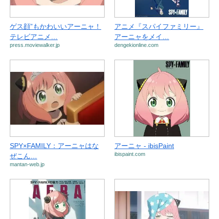
ゲス顔”もかわいいアーニャ！
アニメ『スパイファミリー』
テレビアニメ…
アーニャをメイ…
press.moviewalker.jp
dengekionline.com
SPY×FAMILY：アーニャはな
アーニャ - ibisPaint
ibispaint.com
ぜこん…
mantan-web.jp