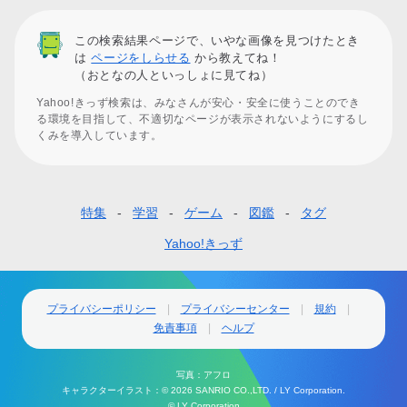
この検索結果ページで、いやな画像を見つけたとき
は
ページをしらせる
から教えてね！
（おとなの人といっしょに見てね）
Yahoo!きっず検索は、みなさんが安心・安全に使うことのでき
る環境を目指して、不適切なページが表示されないようにするし
くみを導入しています。
特集
学習
ゲーム
図鑑
タグ
フ
ッ
Yahoo!きっず
タ
ー
プライバシーポリシー
プライバシーセンター
規約
免責事項
ヘルプ
ナ
ビ
写真：アフロ
ゲ
キャラクターイラスト：© 2026 SANRIO CO.,LTD. / LY Corporation.
© LY Corporation