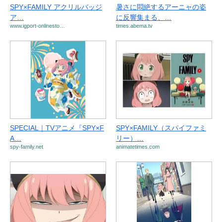
SPY×FAMILY アクリルバッジ
暑さに悶絶するアーニャの姿
ア…
に反響集まる、…
www.igport-onlinesto…
times.abema.tv
SPECIAL｜TVアニメ『SPY×F
SPY×FAMILY（スパイファミ
A…
リー）…
spy-family.net
animatetimes.com