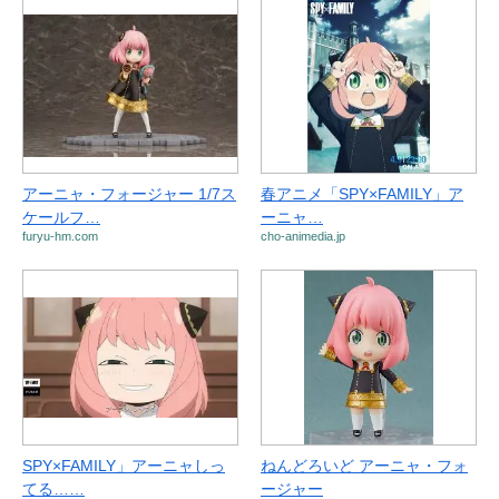
アーニャ・フォージャー 1/7ス
春アニメ「SPY×FAMILY」ア
ケールフ…
ーニャ…
furyu-hm.com
cho-animedia.jp
SPY×FAMILY」アーニャしっ
ねんどろいど アーニャ・フォ
てる……
ージャー