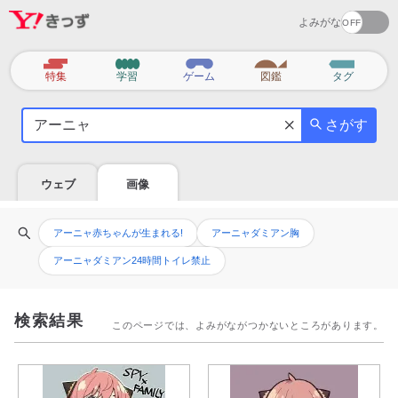
よみがな
カ
特集
学習
ゲーム
図鑑
タグ
テ
気
ゴ
さがす
に
リ
な
る
ウェブ
画像
こ
と
関
を
アーニャ赤ちゃんが生まれる!
アーニャダミアン胸
連
調
アーニャダミアン24時間トイレ禁止
検
べ
索
よ
ワ
う
検索結果
ー
このページでは、よみがながつかないところがあります。
ド